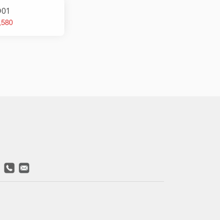
D01
,580