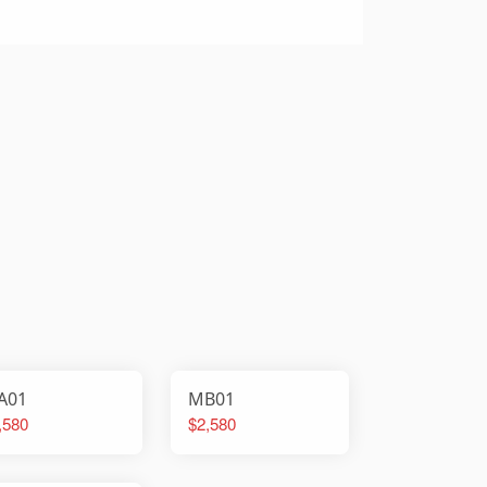
A01
MB01
,580
$2,580