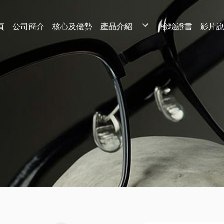
頁
公司簡介
核心及優勢
產品介紹
檢驗證書
影片
紳士款
淑女款
墨鏡款
配件區
鏡框
其它配件