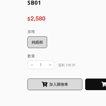
SB01
2,580
$
規格
純鏡框
數量
–
+
還剩 100 件
加入購物車