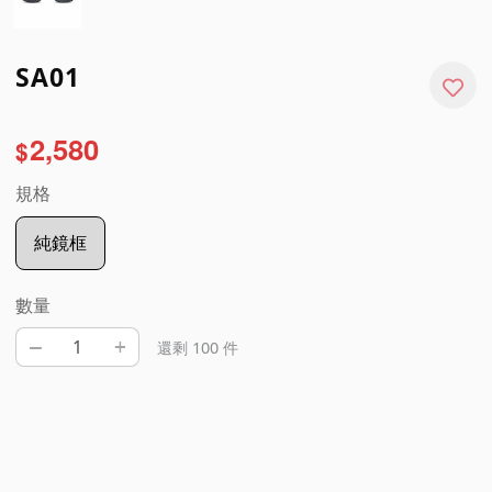
SA01
2,580
$
規格
純鏡框
數量
–
+
還剩 100 件