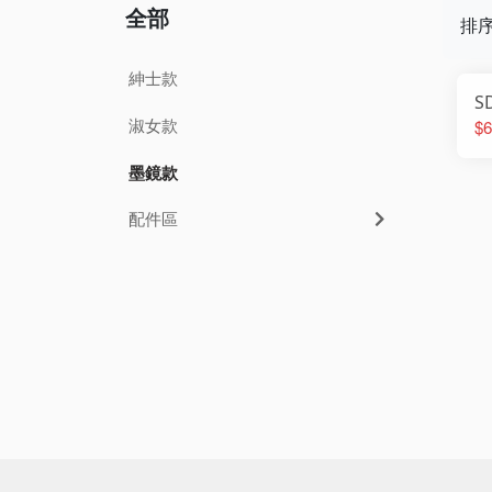
全部
排
紳士款
S
淑女款
$6
墨鏡款
配件區