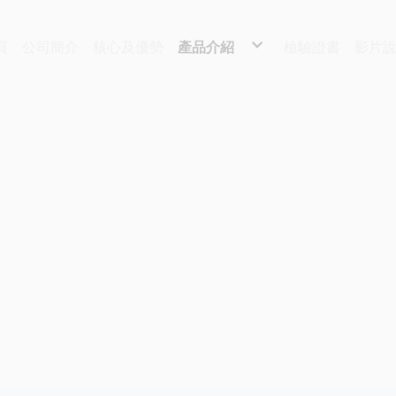
頁
公司簡介
核心及優勢
產品介紹
檢驗證書
影片
紳士款
淑女款
墨鏡款
配件區
鏡框
其它配件