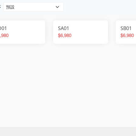
序
D01
SA01
SB01
,980
$6,980
$6,980